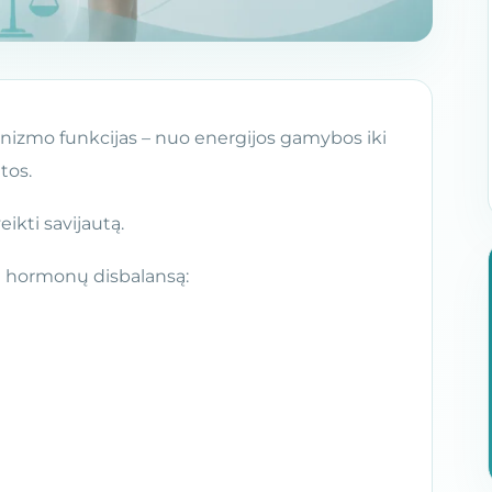
anizmo funkcijas – nuo energijos gamybos iki
tos.
ikti savijautą.
ti hormonų disbalansą: