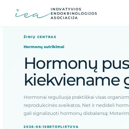
INOVATYVIOS
ENDOKRINOLOGIJOS
ASOCIACIJA
ŽINIŲ CENTRAS
Hormonų sutrikimai
Hormonų pusia
kiekviename 
Hormonai reguliuoja praktiškai visas organizm
reprodukcinės sveikatos. Net ir nedideli hormo
gali signalizuoti hormonų disbalansą: Moter
2026-06-15
BETOPLIETUVA