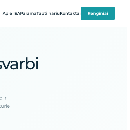
Apie IEA
Parama
Tapti nariu
Kontaktai
Renginiai
svarbi
 ir
kurie