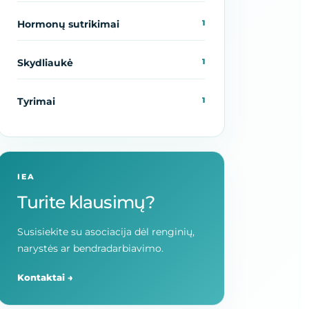
Hormonų sutrikimai
1
Skydliaukė
1
Tyrimai
1
IEA
Turite klausimų?
Susisiekite su asociacija dėl renginių,
narystės ar bendradarbiavimo.
Kontaktai →