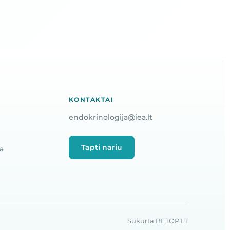
KONTAKTAI
endokrinologija@iea.lt
Tapti nariu
a
Sukurta BETOP.LT