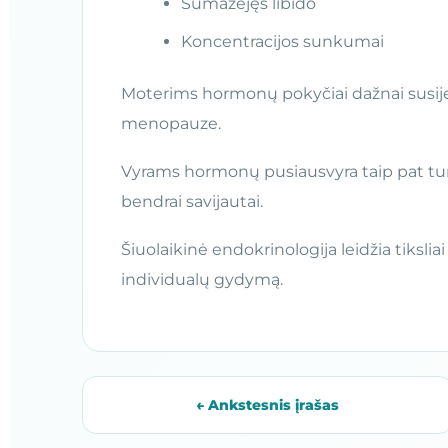
Sumažėjęs libido
Koncentracijos sunkumai
Moterims hormonų pokyčiai dažnai susiję
menopauze.
Vyrams hormonų pusiausvyra taip pat turi
bendrai savijautai.
Šiuolaikinė endokrinologija leidžia tiksli
individualų gydymą.
← Ankstesnis įrašas