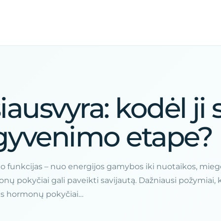
usvyra: kodėl ji 
gyvenimo etape?
o funkcijas – nuo energijos gamybos iki nuotaikos, miego
nų pokyčiai gali paveikti savijautą. Dažniausi požymiai, 
ims hormonų pokyčiai…